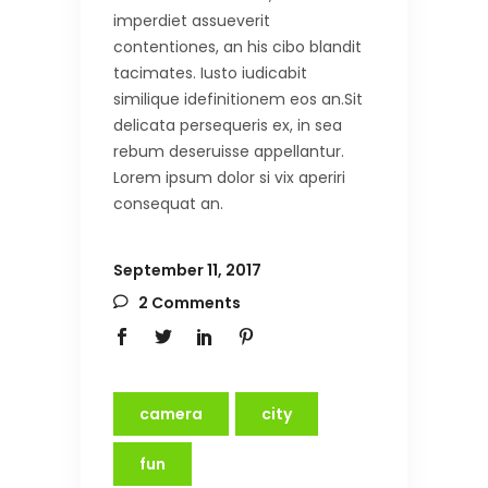
imperdiet assueverit
contentiones, an his cibo blandit
tacimates. Iusto iudicabit
similique idefinitionem eos an.Sit
delicata persequeris ex, in sea
rebum deseruisse appellantur.
Lorem ipsum dolor si vix aperiri
consequat an.
September 11, 2017
2 Comments
camera
city
fun