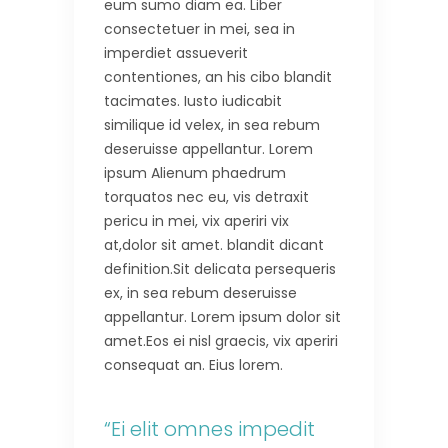
eum sumo diam ea. Liber
consectetuer in mei, sea in
imperdiet assueverit
contentiones, an his cibo blandit
tacimates. Iusto iudicabit
similique id velex, in sea rebum
deseruisse appellantur. Lorem
ipsum Alienum phaedrum
torquatos nec eu, vis detraxit
pericu in mei, vix aperiri vix
at,dolor sit amet. blandit dicant
definition.Sit delicata persequeris
ex, in sea rebum deseruisse
appellantur. Lorem ipsum dolor sit
amet.Eos ei nisl graecis, vix aperiri
consequat an. Eius lorem.
“Ei elit omnes impedit