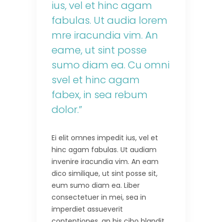
ius, vel et hinc agam
fabulas. Ut audia lorem
mre iracundia vim. An
eame, ut sint posse
sumo diam ea. Cu omni
svel et hinc agam
fabex, in sea rebum
dolor.”
Ei elit omnes impedit ius, vel et
hinc agam fabulas. Ut audiam
invenire iracundia vim. An eam
dico similique, ut sint posse sit,
eum sumo diam ea. Liber
consectetuer in mei, sea in
imperdiet assueverit
contentiones, an his cibo blandit