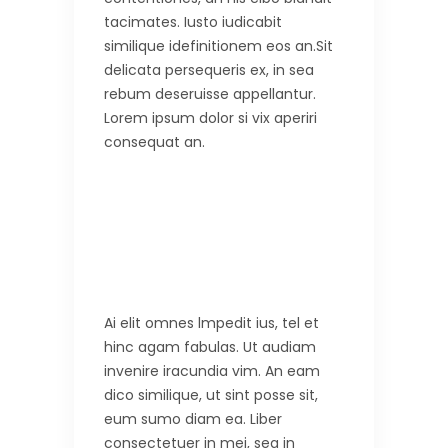
tacimates. Iusto iudicabit
similique idefinitionem eos an.Sit
delicata persequeris ex, in sea
rebum deseruisse appellantur.
Lorem ipsum dolor si vix aperiri
consequat an.
Ai elit omnes lmpedit ius, tel et
hinc agam fabulas. Ut audiam
invenire iracundia vim. An eam
dico similique, ut sint posse sit,
eum sumo diam ea. Liber
consectetuer in mei, sea in